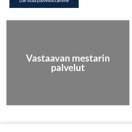
Lue lisää palveluistamme
Vastaavan mestarin
palvelut