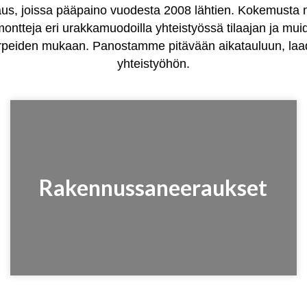
aus, joissa pääpaino vuodesta 2008 lähtien. Kokemusta 
ontteja eri urakkamuodoilla yhteistyössä tilaajan ja mui
 tarpeiden mukaan. Panostamme pitävään aikatauluun, la
yhteistyöhön.
Rakennussaneeraukset