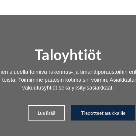
Taloyhtiöt
lueella toimiva rakennus- ja timanttiporaustöihin erik
istä. Toimimme pääosin kotimaisin voimin. Asiakkaitamm
vakuutusyhtiöt sekä yksityisasiakkaat.
Lue lisää
Tiedotteet asukkaille