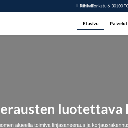
Riihikallionkatu 6, 30100
Etusivu
Palvelut
eerausten luotettava
en alueella toimiva linjasaneeraus ja korjausrakennus