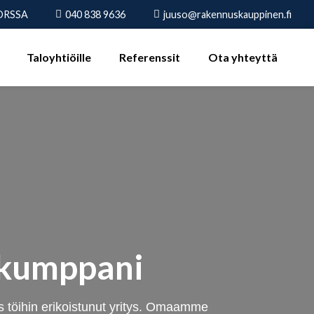
 FORSSA
040 838 9636
juuso@rakennuskauppinen.fi
Taloyhtiöille
Referenssit
Ota yhteyttä
 kumppani
 töihin erikoistunut yritys. Omaamme